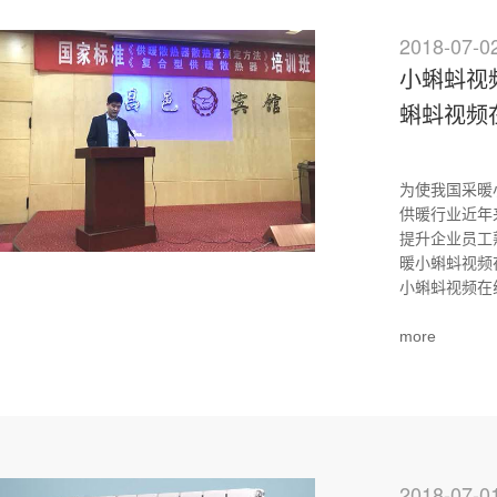
2018-07-0
小蝌蚪视
蝌蚪视频
为使我国采暖
供暖行业近年
提升企业员工
暖小蝌蚪视频在
小蝌蚪视频在线
more
2018-07-0