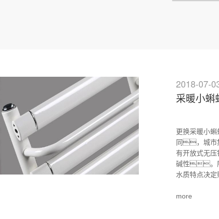
2018-07-0
采暖小蝌
更换采暖小蝌
同，城市
有开放式无压
碱性。
水质特点决定购买
more