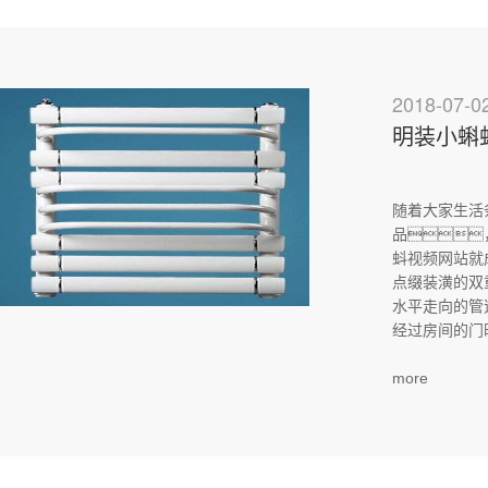
2018-07-0
明装小蝌
随着大家生活
品
蚪视频网站就
点缀装潢的双
水平走向的管
经过房间的门时
more