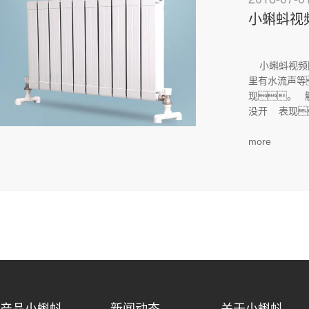
小蝌蚪视
小蝌蚪视频网
里有水流声等
现。 
没开 表现
more
产品小蝌蚪
新闻动态
关于小蝌蚪