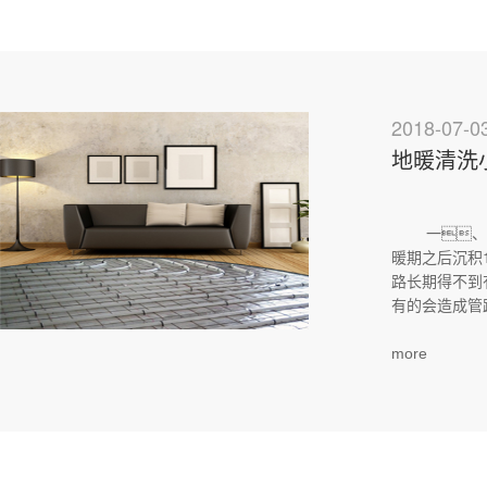
2018-07-0
地暖清洗
一、为什
暖期之后沉积
路长期得不到
有的会造成管路
more