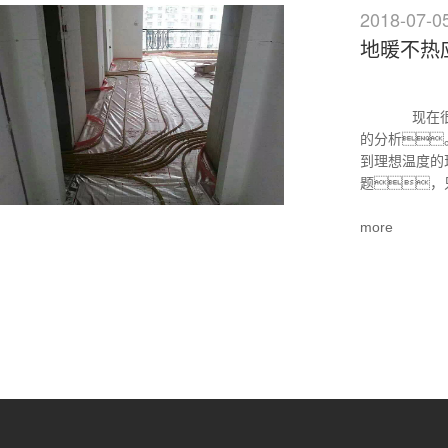
2018-07-0
地暖不热
现在很多的
的分析
到理想温度的
题，只
more