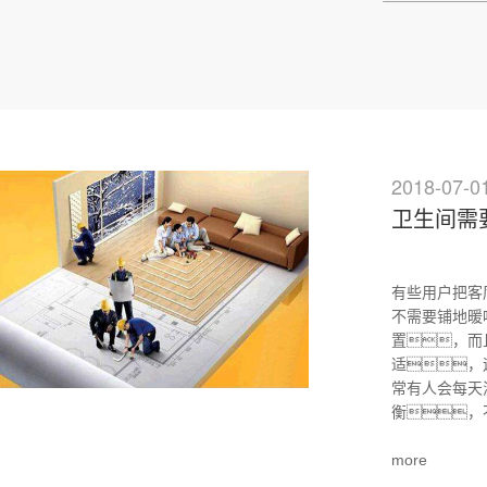
2018-07-0
卫生间需
有些用户把客
不需要铺地暖
置，而
适，
常有人会每天
衡，
more